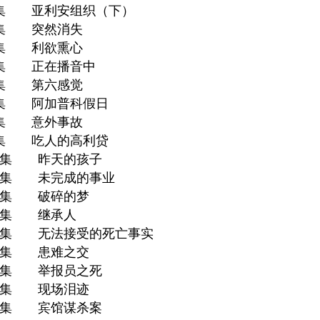
2集 亚利安组织（下）
3集 突然消失
4集 利欲熏心
5集 正在播音中
6集 第六感觉
7集 阿加普科假日
8集 意外事故
9集 吃人的高利贷
0集 昨天的孩子
1集 未完成的事业
2集 破碎的梦
3集 继承人
4集 无法接受的死亡事实
5集 患难之交
6集 举报员之死
7集 现场泪迹
8集 宾馆谋杀案