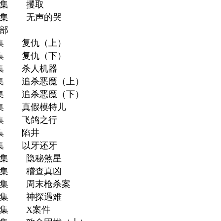
9集 攫取
0集 无声的哭
部
1集 复仇（上）
2集 复仇（下）
3集 杀人机器
4集 追杀恶魔（上）
5集 追杀恶魔（下）
6集 真假模特儿
7集 飞鸽之行
8集 陷井
9集 以牙还牙
0集 隐秘煞星
1集 稽查真凶
2集 周末枪杀案
3集 神探遇难
4集 X案件