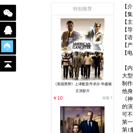
【介
特别推荐
【集
【主
【导
【语
【产
【电
【内
大型
制作
《美国黑帮》上译配音丹泽尔·华盛顿
他身
主演影片
￥10
销量:7
《神
的演
可不看
第一
第