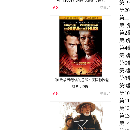
Firm 1993》汤姆·克鲁斯，国配
第1
￥8
销量:7
第2
第二
第
第
第
第
第
第
第
第
《惊天核网/恐惧的总和》美国惊险悬
第
疑片，国配
第1
￥8
销量:7
第1
第1
第1
第1