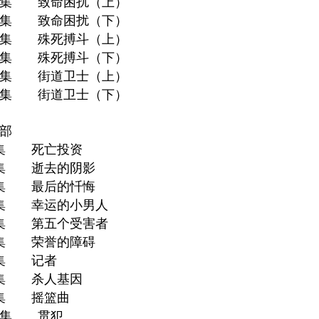
5集 致命困扰（上）
6集 致命困扰（下）
7集 殊死搏斗（上）
8集 殊死搏斗（下）
9集 街道卫士（上）
0集 街道卫士（下）
部
1集 死亡投资
2集 逝去的阴影
3集 最后的忏悔
4集 幸运的小男人
5集 第五个受害者
6集 荣誉的障碍
7集 记者
8集 杀人基因
9集 摇篮曲
0集 贯犯