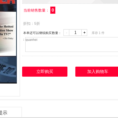
0
当前销售数量：
折扣：5折
-
+
本单还可以继续购买
数量：
库存
1
件
：
立即购买
加入购物车
1
提示