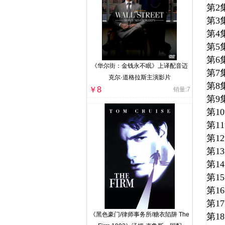
第
第
第
第
第
《华尔街：金钱永不眠》上译配音迈
第
克尔·道格拉斯主演影片
第
￥8
销量:7
第
第1
第1
第1
第1
第1
第1
第1
第1
《黑色豪门/律师事务所/糖衣陷阱 The
第1