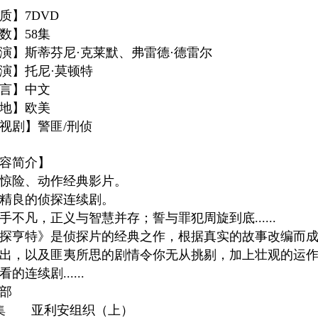
质】7DVD
数】58集
演】斯蒂芬尼·克莱默、弗雷德·德雷尔
演】托尼·莫顿特
言】中文
地】欧美
视剧】警匪/刑侦
容简介】
惊险、动作经典影片。
精良的侦探连续剧。
手不凡，正义与智慧并存；誓与罪犯周旋到底......
探亨特》是侦探片的经典之作，根据真实的故事改编而
出，以及匪夷所思的剧情令你无从挑剔，加上壮观的运
的连续剧......
部
1集 亚利安组织（上）