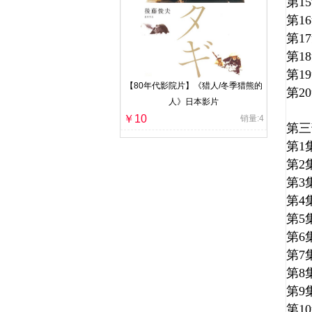
第1
第1
第1
第1
第1
【80年代影院片】《猎人/冬季猎熊的
第2
人》日本影片
￥10
销量:4
第三
第
第
第
第
第
第
第
第
第
第1