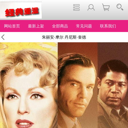
网站首页
最新上架
全部商品
常见问题
联系我们
朱丽安·摩尔 丹尼斯·奎德
【远离天堂】