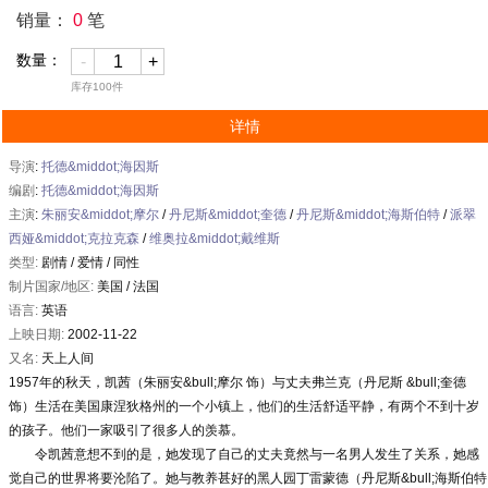
销量：
0
笔
数量：
-
+
库存
100
件
详情
导演
:
托德&middot;海因斯
编剧
:
托德&middot;海因斯
主演
:
朱丽安&middot;摩尔
/
丹尼斯&middot;奎德
/
丹尼斯&middot;海斯伯特
/
派翠
西娅&middot;克拉克森
/
维奥拉&middot;戴维斯
类型:
剧情
/
爱情
/
同性
制片国家/地区:
美国 / 法国
语言:
英语
上映日期:
2002-11-22
又名:
天上人间
1957年的秋天，凯茜（朱丽安&bull;摩尔 饰）与丈夫弗兰克（丹尼斯 &bull;奎德
饰）生活在美国康涅狄格州的一个小镇上，他们的生活舒适平静，有两个不到十岁
的孩子。他们一家吸引了很多人的羡慕。
令凯茜意想不到的是，她发现了自己的丈夫竟然与一名男人发生了关系，她感
觉自己的世界将要沦陷了。她与教养甚好的黑人园丁雷蒙德（丹尼斯&bull;海斯伯特