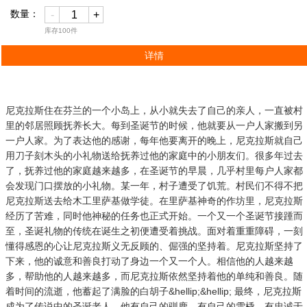
数量：
-
+
库存
100
件
详情
尼克拉斯住在芬兰的一个小岛上，从小就失去了自己的亲人，一直被村
里的邻居照顾抚养长大。每到圣诞节的时候，他就要从一户人家搬到另
一户人家。为了表达他的感谢，每年他要离开的晚上，尼克拉斯就自己
用刀子刻木头的小礼物送给抚养过他的家庭中的小朋友们。很多年过去
了，抚养过他的家庭越来越多，在圣诞节的早晨，几乎村里每户人家都
会发现门口摆放的小礼物。某一年，村子遭受了饥荒。村民们不得不把
尼克拉斯送去给木工里萨基做学徒。在里萨基神奇的作坊里，尼克拉斯
经历了苦难，同时他神秘的任务也正式开始。一个又一个圣诞节接踵而
至，圣诞礼物的传统在诞生之初便遭受着挑战。面对着重重障碍，一刻
懂得感恩的心让尼克拉斯义无反顾的、倔强的坚持着。尼克拉斯坚持了
下来，他的诚意和善良打动了身边一个又一个人。相信他的人越来越
多，帮助他的人越来越多，而尼克拉斯依然坚持着他的单纯和善良。随
着时间的流逝，他蓄起了满脸的白胡子&hellip;&hellip; 最终，尼克拉斯
成为了传说中的圣诞老人。他有自己的驯鹿，有自己的雪橇，有忠诚于