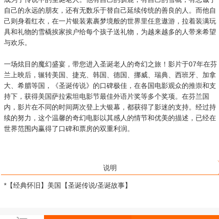
自己的永远的朋友，还有无数乐于替自己延续传统的善良的人。而他自
己则身着红衣，在一片银装素裹梦境般的世界里任意遨游，拉着装满玩
具和礼物的雪橇挨家挨户给每个孩子送礼物，为越来越多的人带来希望
与欢乐。
一场炫目的魔幻盛宴，带您进入圣诞老人的奇幻之旅！影片于07年在芬
兰上映后，辗转美国、捷克、韩国、德国、挪威、瑞典、西班牙、加拿
大、希腊等国，《圣诞传说》的口碑极佳，在各国电影观众的推崇和支
持下，获得美国萨拉索坦电影节最佳外语片奖等多个奖项。在芬兰国
内，影片在不同的时间两次登上大银幕，都获得了影迷的支持。经过持
续的努力，这个温馨的奇幻电影以其感人的情节和优美的描述，已经在
世界范围内赢得了口碑和票房的双重利润。
说明
*【经典怀旧】美国【圣诞传说/圣诞故事】