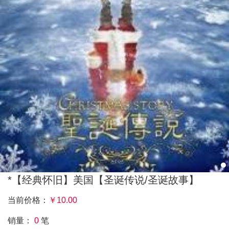
*【经典怀旧】美国【圣诞传说/圣诞故事】
当前价格：
￥
10.00
销量：
0
笔