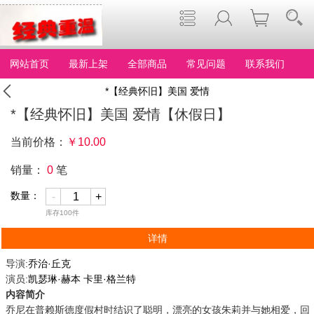
网站首页
最新上架
全部商品
常见问题
联系我们
*【经典怀旧】美国 爱情
*【经典怀旧】美国 爱情【休假日】
【休假日】
当前价格：
￥
10.00
销量：
0
笔
数量：
-
+
库存
100
件
详情
导演:
乔治·丘克
演员:
凯瑟琳·赫本
卡里·格兰特
内容简介
乔尼在普赖斯德度假村时结识了聪明，漂亮的女孩朱莉并与她相爱，回