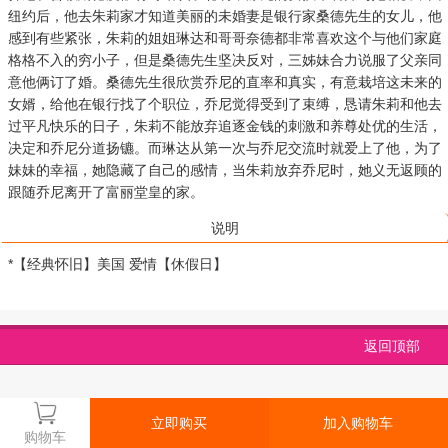
纽约后，他去朱莉家才知道美丽的未婚妻是银行家桑德先生的女儿，他
感到有些紧张，朱莉的姐姐琳达和哥哥奈德都非常喜欢这个与他们家庭
格格不入的穷小子，但是桑德先生坚决反对，三姊妹合力说服了父亲同
意他俩订了婚。桑德先生很欣赏乔尼的直率和真实，有意栽培这未来的
女婿，给他在银行找了个职位，乔尼觉得受到了束缚，恳请朱莉和他去
过平凡快乐的日子，朱莉不能放弃追逐金钱的刺激和养尊处优的生活，
决定和乔尼分道扬镳。而琳达从第一次与乔尼交流时就爱上了他，为了
妹妹的幸福，她隐藏了自己的感情，当朱莉放弃乔尼时，她义无返顾的
跟随乔尼离开了富丽堂皇的家。
说明
*【经典怀旧】美国 爱情【休假日】
返回顶部
立即购买
加入购物车
购物车