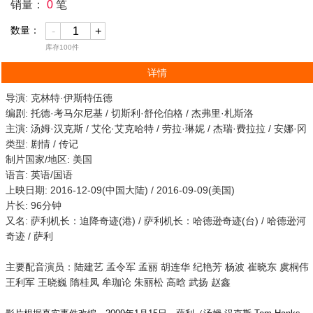
销量：
0
笔
数量：
-
+
库存
100
件
详情
导演: 克林特·伊斯特伍德
编剧: 托德·考马尔尼基 / 切斯利·舒伦伯格 / 杰弗里·札斯洛
主演: 汤姆·汉克斯 / 艾伦·艾克哈特 / 劳拉·琳妮 / 杰瑞·费拉拉 / 安娜·冈
类型: 剧情 / 传记
制片国家/地区: 美国
语言: 英语/国语
上映日期: 2016-12-09(中国大陆) / 2016-09-09(美国)
片长: 96分钟
又名: 萨利机长：迫降奇迹(港) / 萨利机长：哈德逊奇迹(台) / 哈德逊河
奇迹 / 萨利
主要配音演员：陆建艺 孟令军 孟丽 胡连华 纪艳芳 杨波 崔晓东 虞桐伟
王利军 王晓巍 隋桂凤 牟珈论 朱丽松 高晗 武扬 赵鑫