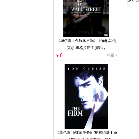
《华尔街：金钱永不眠》上译配音迈
克尔·道格拉斯主演影片
￥8
销量:7
《黑色豪门/律师事务所/糖衣陷阱 The