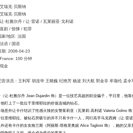
 艾瑞克·贝斯纳
 艾瑞克·贝斯纳
 让·杜雅尔丹 / 让·雷诺 / 瓦莱丽亚·戈利诺
喜剧 / 惊悚 / 犯罪
家/地区: 法国
 法语 / 国语
: 2008-04-23
France: 100 分钟
 现金
音演员：王利军 胡连华 王晓巍 纪艳芳 杨波 刘大航 郭金非 牟珈伦 孟令
让·杜雅尔丹 Jean Dujardin 饰）是一位技艺高超的职业骗子，平日里
，他盯上了一批位于里维耶拉的价值连城的钻石。
外让卡什结识了性感火辣的女警茱莉亚（瓦莱莉·高利诺 Valeria Golin
往里维耶拉。被钻石所吸引的并不只有卡什一人，同行高手马克西姆（让·雷诺 Je
外还有卡什的女友格兰斯（阿丽斯·塔格里奥妮 Alice Taglioni 饰），她
的明争暗斗之间，谁会成为最后的赢家？