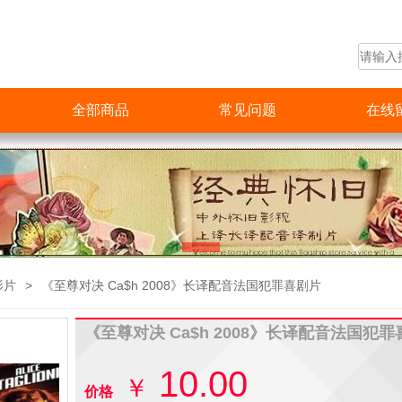
全部商品
常见问题
在线
影片
>
《至尊对决 Ca$h 2008》长译配音法国犯罪喜剧片
《至尊对决 Ca$h 2008》长译配音法国犯
10.00
￥
价格