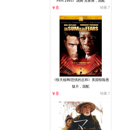
Firm 1993》汤姆·克鲁斯，国配
￥8
销量:7
《惊天核网/恐惧的总和》美国惊险悬
疑片，国配
￥8
销量:7