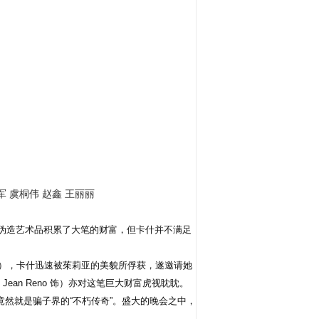
军 虞桐伟 赵鑫 王丽丽
，他靠伪造艺术品积累了大笔的财富，但卡什并不满足
o 饰），卡什迅速被茱莉亚的美貌所俘获，遂邀请她
an Reno 饰）亦对这笔巨大财富虎视眈眈。
的父亲竟然就是骗子界的“不朽传奇”。盛大的晚会之中，