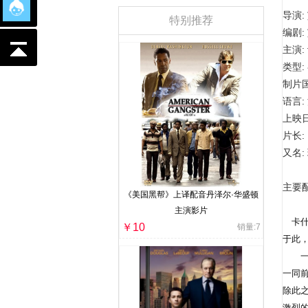
导演:
特别推荐
编剧:
主演:
类型: 
制片国
语言:
上映日期
片长: 
又名:
主要配
《美国黑帮》上译配音丹泽尔·华盛顿
主演影片
卡什（
￥10
销量:7
于此
一场意
一同前
除此之
激烈