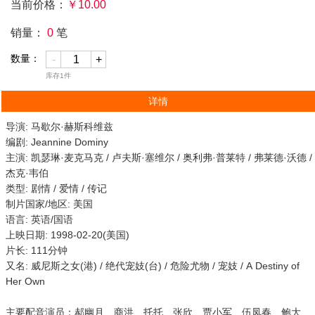
当前价格：
￥
10.00
销量：
0
笔
数量：
-
+
库存
1
件
详情
导演: 马歇尔·赫斯科维兹
编剧: Jeannine Dominy
主演: 凯瑟琳·麦克马克 / 卢夫斯·塞维尔 / 奥利弗·普莱特 / 弗莱德·沃德 /
杰克·韦伯
类型: 剧情 / 爱情 / 传记
制片国家/地区: 美国
语言: 英语/国语
上映日期: 1998-02-20(美国)
片长: 111分钟
又名: 威尼斯之女(港) / 绝代宠妓(台) / 危险尤物 / 宠妓 / A Destiny of
Her Own
主要配音演员：郝幽月、商洪、托托、张欣、贾小军、伍凤春、鲍大