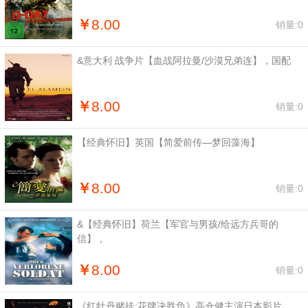
￥
8.00
销量:0
&意大利 战争片【血战阿拉曼/沙漠兄弟连】，国配
￥
8.00
销量:0
【经典怀旧】英国【简爱前传—梦回藻海】
￥
8.00
销量:0
&【经典怀旧】荷兰【军官与男孩/给远方兵哥的
信】，
￥
8.00
销量:0
《红牡丹赌徒:花牌决胜负》高仓健主演日本影片