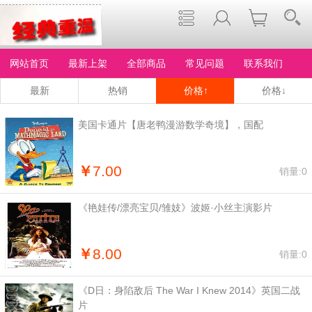
网站首页
最新上架
全部商品
常见问题
联系我们
最新
热销
价格↑
价格↓
美国卡通片【唐老鸭漫游数学奇境】，国配
￥
7.00
销量:0
《艳娃传/漂亮宝贝/雏妓》波姬·小丝主演影片
￥
8.00
销量:0
《D日：身陷敌后 The War I Knew‎ 2014》英国二战
片