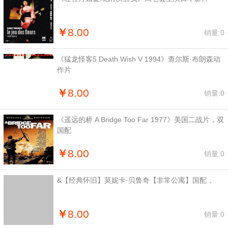
￥
8.00
销量:0
《猛龙怪客5 Death Wish V 1994》查尔斯·布朗森动
作片
￥
8.00
销量:0
《遥远的桥 A Bridge Too Far‎ 1977》美国二战片，双
国配
￥
8.00
销量:0
&【经典怀旧】莫妮卡·贝鲁奇【非常公寓】国配，
￥
8.00
销量:0