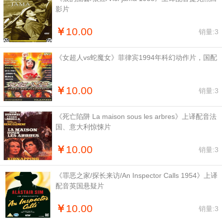
影片
￥
10.00
销量:3
《女超人vs蛇魔女》菲律宾1994年科幻动作片，国配
￥
10.00
销量:3
《死亡陷阱 La maison sous les arbres》上译配音法
国、意大利惊悚片
￥
10.00
销量:3
《罪恶之家/探长来访/An Inspector Calls 1954》上译
配音英国悬疑片
￥
10.00
销量:3