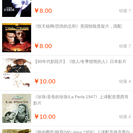
￥
8.00
销量:7
《惊天核网/恐惧的总和》美国惊险悬疑片，国配
￥
8.00
销量:7
【80年代影院片】《猎人/冬季猎熊的人》日本影片
￥
10.00
销量:4
《珍珠/圣母的珍珠/La Perla 1947》上译配音墨西哥
影片
￥
10.00
销量:4
《狼的圈套/狼窟/Vlčí jáma 1958》上译配音捷克黑白