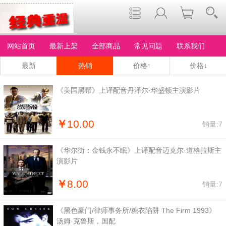
网站首页
最新上架
全部商品
常见问题
联系我们
最新
热销
价格↑
价格↓
《美国黑帮》上译配音丹泽尔·华盛顿主演影片
￥
10.00
销量:7
《华尔街：金钱永不眠》上译配音迈克尔·道格拉斯主
演影片
￥
8.00
销量:7
《黑色豪门/律师事务所/糖衣陷阱 The Firm 1993》
汤姆·克鲁斯，国配